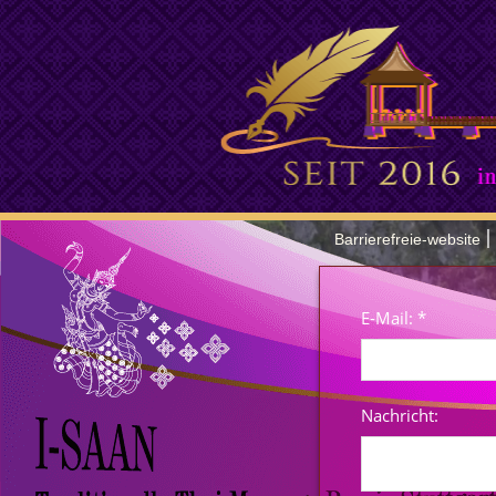
ge-Gutscheine +++ Kopf, Schulter, Rücken Massage, Relax Massage, 
|
Barrierefreie-website