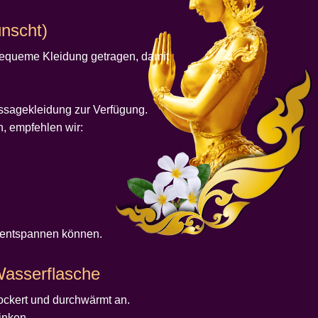
ünscht)
 bequeme Kleidung getragen, damit
assagekleidung zur Verfügung.
, empfehlen wir:
nd entspannen können.
Wasserflasche
lockert und durchwärmt an.
inken.