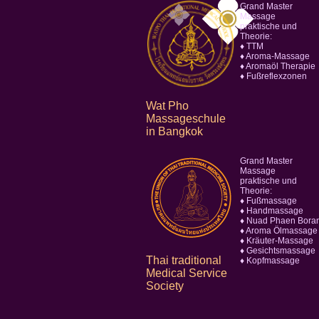
Grand Master
Massage
praktische und
Theorie:
♦ TTM
♦ Aroma-Massage
♦ Aromaöl Therapie
♦ Fußreflexzonen
Wat Pho
Massageschule
in Bangkok
Grand Master
Massage
praktische und
Theorie:
♦ Fußmassage
♦ Handmassage
♦ Nuad Phaen Bora
♦ Aroma Ölmassage
♦ Kräuter-Massage
♦ Gesichtsmassage
Thai traditional
♦ Kopfmassage
Medical Service
Society