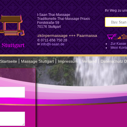
Ihr Weg zu uns
I-Saan Thai-Massage
Traditionelle Thai-Massage Praxis
Forststraße 59
70176 Stuttgart
Ganzkörpermassage +++ Paarmassage Stuttgart
✆ 0711-656 750 28
Zur Kasse
✉
info@i-saan.de
Mein Kont
|
|
|
|
Startseite
Massage Stuttgart
Impressum
Versand
Datenschutz