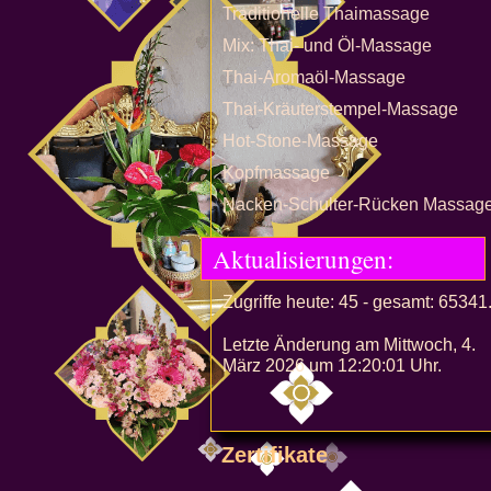
Traditionelle Thaimassage
Mix: Thai- und Öl-Massage
Thai-Aromaöl-Massage
Thai-Kräuterstempel-Massage
Hot-Stone-Massage
Kopfmassage
Nacken-Schulter-Rücken Massag
Aktualisierungen:
Zugriffe heute: 45 - gesamt: 65341
Letzte Änderung am Mittwoch, 4.
März 2026 um 12:20:01 Uhr.
Zertifikate